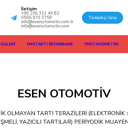
İletişim
+90 236 313 49 82
Tedarikçi Girişi
0555 970 3759
info@esenotomotiv.com.tr
info@esenotomotiv.com
GALERİ
YMSTARTI BEYANNAME
YMSTAKSİMETRE
ESEN OTOMOTİV
TOMATİK OLMAYAN TARTI TERAZİLERİ (ELEKTRON
MELİ, YAZICILI TARTILAR) PERİYODİK MUAYE