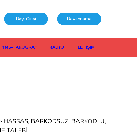
Bayi Girişi
Beyanname
YMS-TAKOGRAF
RADYO
İLETİŞİM
İK > HASSAS, BARKODSUZ, BARKODLU,
NE TALEBİ