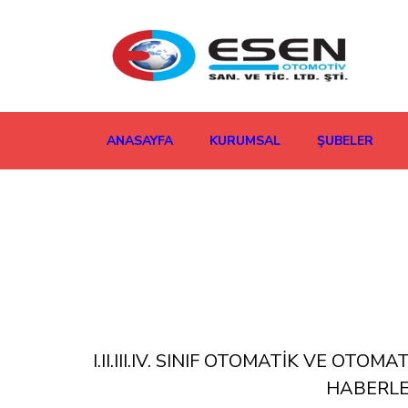
ANASAYFA
KURUMSAL
ŞUBELER
I.II.III.IV. SINIF OTOMATİK VE O
HABERLEŞ