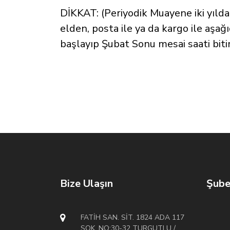
DİKKAT: (Periyodik Muayene iki yılda
elden, posta ile ya da kargo ile aşağı
başlayıp Şubat Sonu mesai saati biti
Bize Ulaşın
Şube
FATİH SAN. SİT. 1824 ADA 117
SOK. NO:30-32 TURGUTLU /