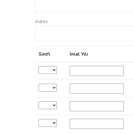
Adres
Sınıfı
İmal Yılı